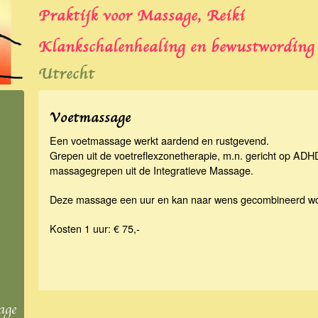
Praktijk voor Massage, Reiki
Klankschalenhealing en bewustwording
Utrecht
Voetmassage
Een voetmassage werkt aardend en rustgevend.
Grepen uit de voetreflexzonetherapie, m.n. gericht op A
massagegrepen uit de Integratieve Massage.
Deze massage een uur en kan naar wens gecombineerd w
Kosten 1 uur: € 75,-
age