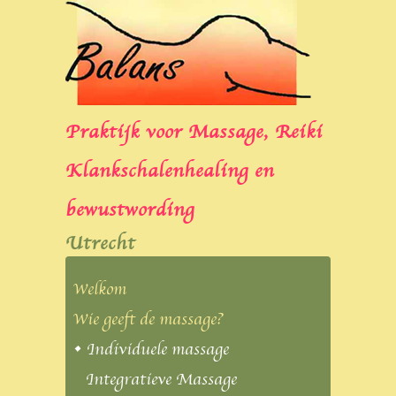
Praktijk voor Massage, Reiki
Klankschalenhealing en
bewustwording
Utrecht
Welkom
Wie geeft de massage?
• Individuele massage
Integratieve Massage